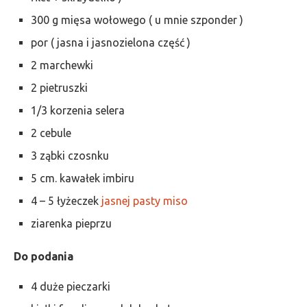
300 g mięsa wołowego ( u mnie szponder )
por ( jasna i jasnozielona część )
2 marchewki
2 pietruszki
1/3 korzenia selera
2 cebule
3 ząbki czosnku
5 cm. kawałek imbiru
4 – 5 łyżeczek
jasnej pasty miso
ziarenka pieprzu
Do podania
4 duże pieczarki