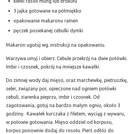
kiełki fasoli mung lub brokułu
3 jajka gotowane na półmiękko
opakowanie makaronu ramen
pęczek posiekanej cebulki dymki
Makaron ugotuj wg. instrukcji na opakowaniu.
Warzywa umyj i obierz. Cebule przekrój na dwie połówki.
Imbir i czosnek, pokrój na mniejsze kawałki.
Do zimnej wody daj mięso, oraz marchewkę, pietruszkę,
seler, związany por, opieczone nad ogniem połówki
cebuli, ziarenka pieprzu, imbir i czosnek. Od
zagotowania, gotuj na bardzo małym ogniu, około 3
godziny. Kawałek kurczaka z filetem, wyciąg z wywaru,
w połowie gotowania. Mięso oddziel od korpusu,
korpus ponownie dodaj do rosołu. Pierś odłóż do