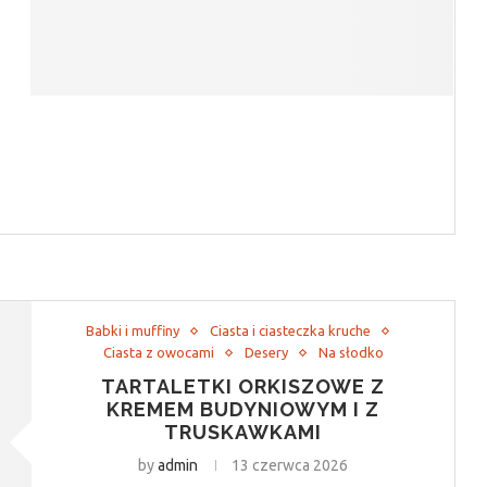
Babki i muffiny
Ciasta i ciasteczka kruche
Ciasta z owocami
Desery
Na słodko
TARTALETKI ORKISZOWE Z
KREMEM BUDYNIOWYM I Z
TRUSKAWKAMI
by
admin
13 czerwca 2026