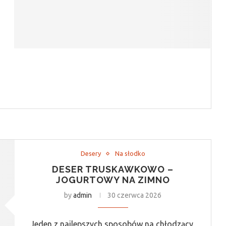
Desery
Na słodko
DESER TRUSKAWKOWO –
JOGURTOWY NA ZIMNO
by
admin
30 czerwca 2026
Jeden z najlepszych sposobów na chłodzący