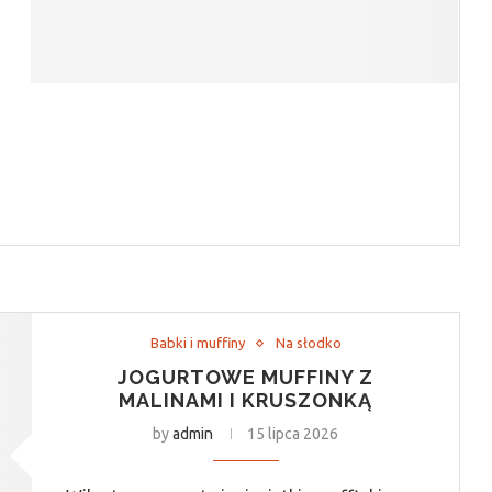
Babki i muffiny
Na słodko
JOGURTOWE MUFFINY Z
MALINAMI I KRUSZONKĄ
by
admin
15 lipca 2026