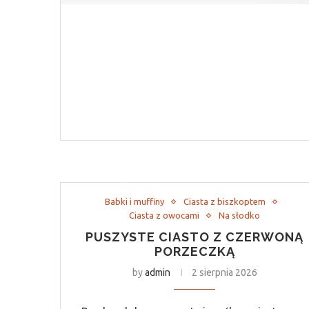
Babki i muffiny
Ciasta z biszkoptem
Ciasta z owocami
Na słodko
PUSZYSTE CIASTO Z CZERWONĄ
PORZECZKĄ
by
admin
2 sierpnia 2026