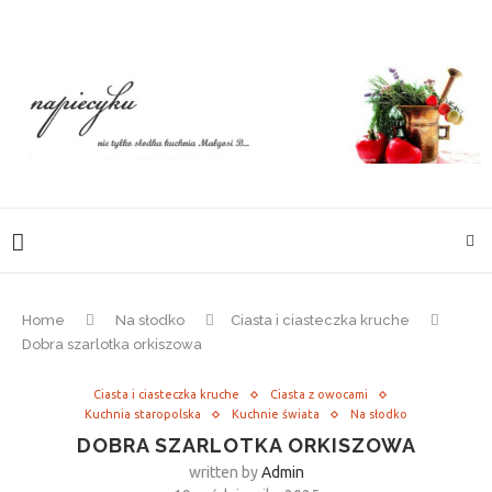
Home
Na słodko
Ciasta i ciasteczka kruche
Dobra szarlotka orkiszowa
Ciasta i ciasteczka kruche
Ciasta z owocami
Kuchnia staropolska
Kuchnie świata
Na słodko
DOBRA SZARLOTKA ORKISZOWA
written by
Admin