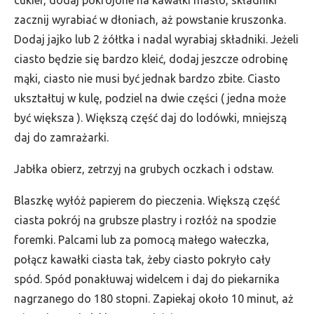
cukier, dodaj pokrojone na kawałki masło, składniki
zacznij wyrabiać w dłoniach, aż powstanie kruszonka.
Dodaj jajko lub 2 żółtka i nadal wyrabiaj składniki. Jeżeli
ciasto będzie się bardzo kleić, dodaj jeszcze odrobinę
mąki, ciasto nie musi być jednak bardzo zbite. Ciasto
ukształtuj w kulę, podziel na dwie części ( jedna może
być większa ). Większą część daj do lodówki, mniejszą
daj do zamrażarki.
Jabłka obierz, zetrzyj na grubych oczkach i odstaw.
Blaszkę wyłóż papierem do pieczenia. Większą część
ciasta pokrój na grubsze plastry i rozłóż na spodzie
foremki. Palcami lub za pomocą małego wałeczka,
połącz kawałki ciasta tak, żeby ciasto pokryło cały
spód. Spód ponakłuwaj widelcem i daj do piekarnika
nagrzanego do 180 stopni. Zapiekaj około 10 minut, aż