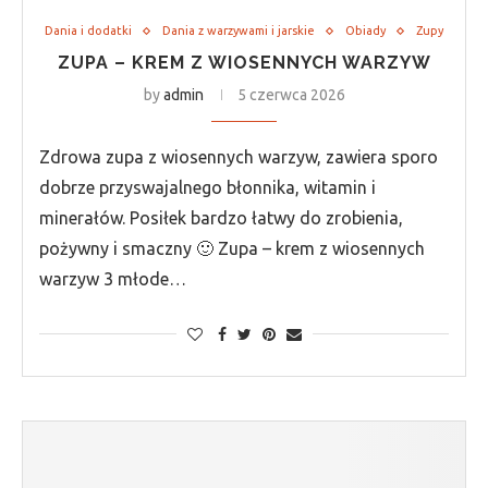
Dania i dodatki
Dania z warzywami i jarskie
Obiady
Zupy
ZUPA – KREM Z WIOSENNYCH WARZYW
by
admin
5 czerwca 2026
Zdrowa zupa z wiosennych warzyw, zawiera sporo
dobrze przyswajalnego błonnika, witamin i
minerałów. Posiłek bardzo łatwy do zrobienia,
pożywny i smaczny 🙂 Zupa – krem z wiosennych
warzyw 3 młode…