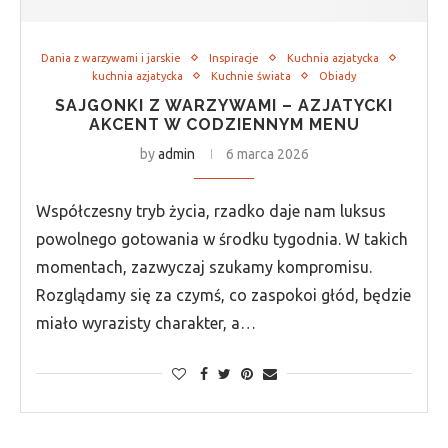
Dania z warzywami i jarskie
Inspiracje
Kuchnia azjatycka
kuchnia azjatycka
Kuchnie świata
Obiady
SAJGONKI Z WARZYWAMI – AZJATYCKI
AKCENT W CODZIENNYM MENU
by
admin
6 marca 2026
Współczesny tryb życia, rzadko daje nam luksus
powolnego gotowania w środku tygodnia. W takich
momentach, zazwyczaj szukamy kompromisu.
Rozglądamy się za czymś, co zaspokoi głód, będzie
miało wyrazisty charakter, a…