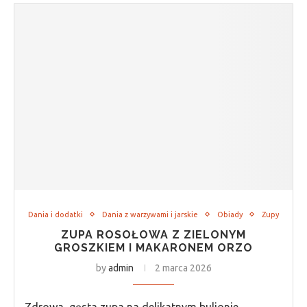
Dania i dodatki
Dania z warzywami i jarskie
Obiady
Zupy
ZUPA ROSOŁOWA Z ZIELONYM
GROSZKIEM I MAKARONEM ORZO
by
admin
2 marca 2026
Zdrowa, gęsta zupa na delikatnym bulionie