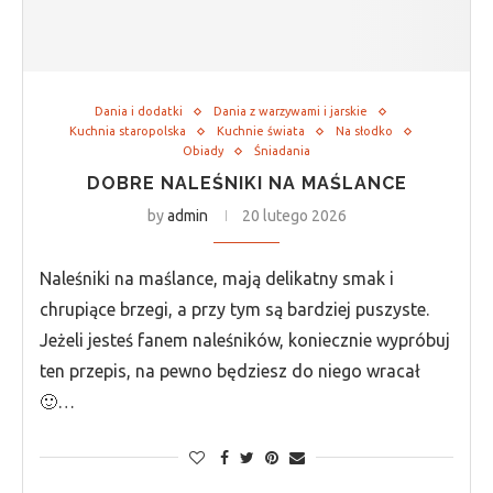
Dania i dodatki
Dania z warzywami i jarskie
Kuchnia staropolska
Kuchnie świata
Na słodko
Obiady
Śniadania
DOBRE NALEŚNIKI NA MAŚLANCE
by
admin
20 lutego 2026
Naleśniki na maślance, mają delikatny smak i
chrupiące brzegi, a przy tym są bardziej puszyste.
Jeżeli jesteś fanem naleśników, koniecznie wypróbuj
ten przepis, na pewno będziesz do niego wracał
🙂…