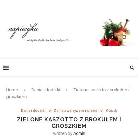
Home
Dania i dodatki
Zielone kaszotto z brokułem i
groszkiem
Dania i dodatki
Dania z warzywami i jarskie
Obiady
ZIELONE KASZOTTO Z BROKUŁEM I
GROSZKIEM
written by
Admin