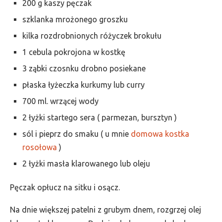
200 g kaszy pęczak
szklanka mrożonego groszku
kilka rozdrobnionych różyczek brokułu
1 cebula pokrojona w kostkę
3 ząbki czosnku drobno posiekane
płaska łyżeczka kurkumy lub curry
700 ml. wrzącej wody
2 łyżki startego sera ( parmezan, bursztyn )
sól i pieprz do smaku ( u mnie
domowa kostka
rosołowa
)
2 łyżki masła klarowanego lub oleju
Pęczak opłucz na sitku i osącz.
Na dnie większej patelni z grubym dnem, rozgrzej olej