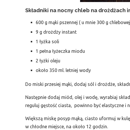
Składniki na nocny chleb na drożdżach i
600 g mąki pszennej ( u mnie 300 g chlebowej
9 g drożdży instant
1 łyżka soli
1 pełna łyżeczka miodu
2 łyżki oleju
około 350 ml. letniej wody
Do miski przesiej mąki, dodaj sól i drożdże, skład
Następnie dodaj miód, olej i wodę, wyrabiaj skła
reguluj gęstość ciasta, powinno być elastyczne i 
Większą miskę posyp mąką, ciasto uformuj w kulę 
w chłodne miejsce, na około 12 godzin.