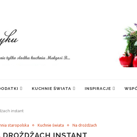
 DODATKI
KUCHNIE ŚWIATA
INSPIRACJE
WSP
żach instant
hnia staropolska
Kuchnie świata
Na drożdżach
 DROŻDŻACH INSTANT