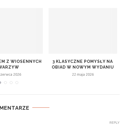
REM Z WIOSENNYCH
3 KLASYCZNE POMYSŁY NA
WARZYW
OBIAD W NOWYM WYDANIU
czerwca 2026
22 maja 2026
OMENTARZE
REPLY