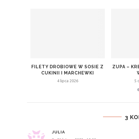
KI NA
FILETY DROBIOWE W SOSIE Z
ZUPA – K
E
CUKINII I MARCHEWKI
6
4 lipca 2026
5 
3 K
JULIA