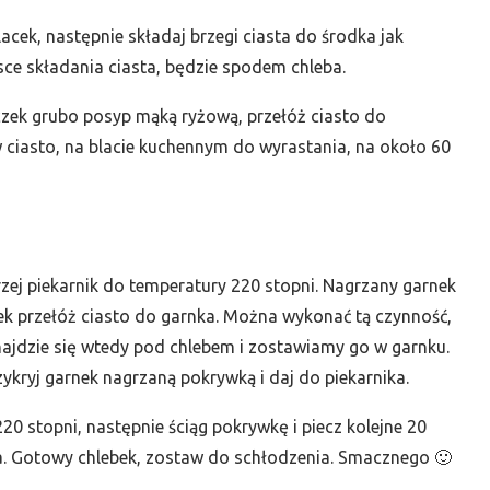
lacek, następnie składaj brzegi ciasta do środka jak
sce składania ciasta, będzie spodem chleba.
zek grubo posyp mąką ryżową, przełóż ciasto do
ciasto, na blacie kuchennym do wyrastania, na około 60
rzej piekarnik do temperatury 220 stopni. Nagrzany garnek
zek przełóż ciasto do garnka. Można wykonać tą czynność,
najdzie się wtedy pod chlebem i zostawiamy go w garnku.
zykryj garnek nagrzaną pokrywką i daj do piekarnika.
0 stopni, następnie ściąg pokrywkę i piecz kolejne 20
a. Gotowy chlebek, zostaw do schłodzenia. Smacznego 🙂