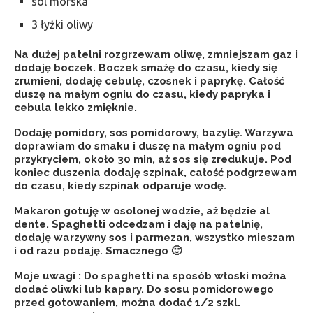
sól morska
3 łyżki oliwy
Na dużej patelni rozgrzewam oliwę, zmniejszam gaz i
dodaję boczek. Boczek smażę do czasu, kiedy się
zrumieni, dodaję cebulę, czosnek i paprykę. Całość
duszę na małym ogniu do czasu, kiedy papryka i
cebula lekko zmięknie.
Dodaję pomidory, sos pomidorowy, bazylię. Warzywa
doprawiam do smaku i duszę na małym ogniu pod
przykryciem, około 30 min, aż sos się zredukuje. Pod
koniec duszenia dodaję szpinak, całość podgrzewam
do czasu, kiedy szpinak odparuje wodę.
Makaron gotuję w osolonej wodzie, aż będzie al
dente. Spaghetti odcedzam i daję na patelnię,
dodaję warzywny sos i parmezan, wszystko mieszam
i od razu podaję. Smacznego 🙂
Moje uwagi : Do spaghetti na sposób włoski można
dodać oliwki lub kapary. Do sosu pomidorowego
przed gotowaniem, można dodać 1/2 szkl.