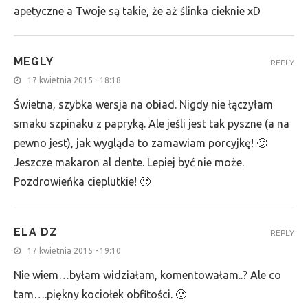
apetyczne a Twoje są takie, że aż ślinka cieknie xD
MEGLY
REPLY
17 kwietnia 2015 - 18:18
Świetna, szybka wersja na obiad. Nigdy nie łączyłam
smaku szpinaku z papryką. Ale jeśli jest tak pyszne (a na
pewno jest), jak wygląda to zamawiam porcyjkę! 🙂
Jeszcze makaron al dente. Lepiej być nie może.
Pozdrowieńka cieplutkie! 🙂
ELA DZ
REPLY
17 kwietnia 2015 - 19:10
Nie wiem…byłam widziałam, komentowałam..? Ale co
tam….piękny kociołek obfitości. 🙂