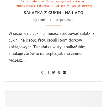
Dania i dodatki
Dania z warzywami i jarskie
Kuchnia włoska i bałkańska
Obiady
Sałatki i surówki
SAŁATKA Z CUKINII NA LATO
by
admin
18 lipca 2023
W sezonie na cukinię, musisz spróbować sałatki z
cukinii na ciepło, fety, cebuli i pomidorków
koktajlowych. Ta sałatka w stylu bałkańskim,
smakuje zarówno na ciepło, jak i na zimno.
Możesz…