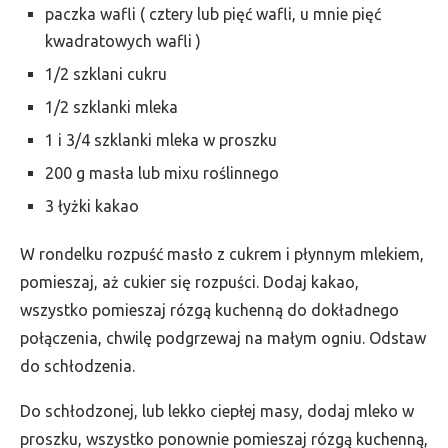
paczka wafli ( cztery lub pięć wafli, u mnie pięć
kwadratowych wafli )
1/2 szklani cukru
1/2 szklanki mleka
1 i 3/4 szklanki mleka w proszku
200 g masła lub mixu roślinnego
3 łyżki kakao
W rondelku rozpuść masło z cukrem i płynnym mlekiem,
pomieszaj, aż cukier się rozpuści. Dodaj kakao,
wszystko pomieszaj rózgą kuchenną do dokładnego
połączenia, chwilę podgrzewaj na małym ogniu. Odstaw
do schłodzenia.
Do schłodzonej, lub lekko ciepłej masy, dodaj mleko w
proszku, wszystko ponownie pomieszaj rózgą kuchenną,