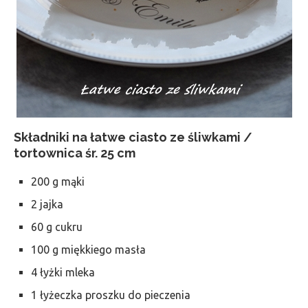
Składniki na łatwe ciasto ze śliwkami /
tortownica śr. 25 cm
200 g mąki
2 jajka
60 g cukru
100 g miękkiego masła
4 łyżki mleka
1 łyżeczka proszku do pieczenia