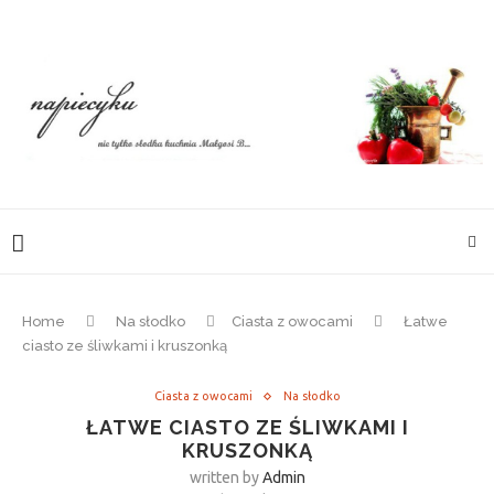
Home
Na słodko
Ciasta z owocami
Łatwe
ciasto ze śliwkami i kruszonką
Ciasta z owocami
Na słodko
ŁATWE CIASTO ZE ŚLIWKAMI I
KRUSZONKĄ
written by
Admin